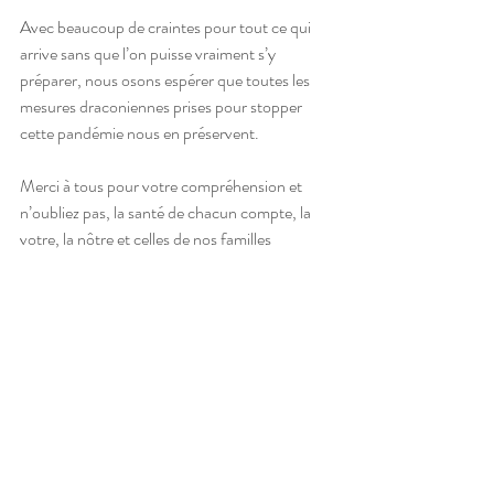
Avec beaucoup de craintes pour tout ce qui 
arrive sans que l’on puisse vraiment s’y 
préparer, nous osons espérer que toutes les 
mesures draconiennes prises pour stopper 
cette pandémie nous en préservent.
Merci à tous pour votre compréhension et 
n’oubliez pas, la santé de chacun compte, la 
votre, la nôtre et celles de nos familles 
respectives. Prenez soin de vous et des gens 
qui vous entourent!
Posts récents
Voir tout